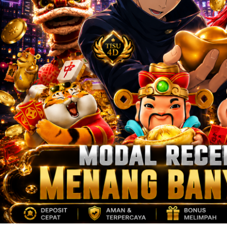
Xootz
Y
Yamatoya
Z
Zaxy
Zoggs
0-9
4Moms
59S