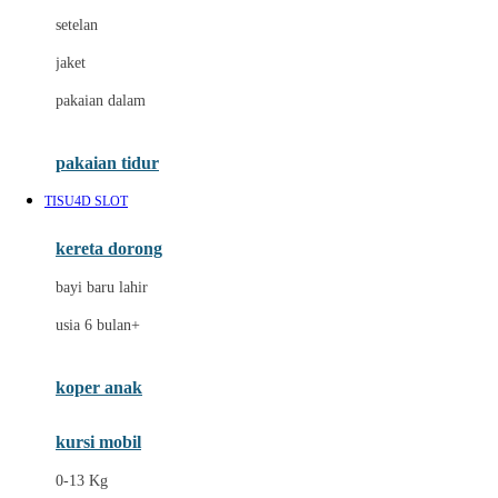
Dae Organics
setelan
Docare
jaket
Doona
pakaian dalam
Down To Earth
Drew
pakaian tidur
Dr. Brown's
TISU4D SLOT
E
kereta dorong
ELC
bayi baru lahir
Ergobaby
usia 6 bulan+
Expert Care
koper anak
Ezyroller
kursi mobil
F
0-13 Kg
Felt So Sweet