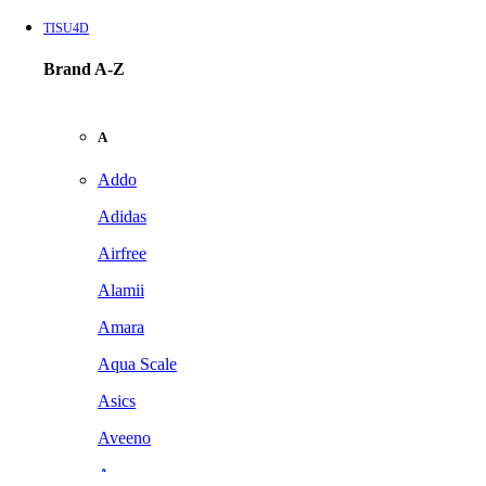
TISU4D
Brand A-Z
A
Addo
Adidas
Airfree
Alamii
Amara
Aqua Scale
Asics
Aveeno
Awan