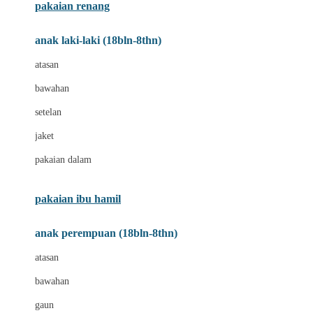
pakaian renang
Bumkins
anak laki-laki (18bln-8thn)
C
atasan
Cetaphil
bawahan
Chicco
setelan
Childlife
jaket
Clevamama
pakaian dalam
Cocolatte
Cottonseeds
pakaian ibu hamil
Cozy N Safe
anak perempuan (18bln-8thn)
Crane
atasan
Cybex
bawahan
D
gaun