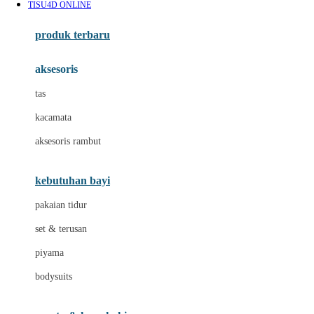
TISU4D ONLINE
Azetabio
produk terbaru
B
aksesoris
Baabaasheepz
tas
Babiators
kacamata
Baby Dove
aksesoris rambut
Baby Jogger
Baby Rovega
kebutuhan bayi
Babybee
pakaian tidur
Banana Boat
set & terusan
Banz
piyama
Barbie
bodysuits
Beaba
Beauty Barn