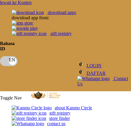
lewati ke Konten
download apps
download app from:
gift registry
Bahasa
ID
LOGIN
DAFTAR
Contact
Us
Toggle Nav
about Kanmo Circle
gift registry
store finder
contact us